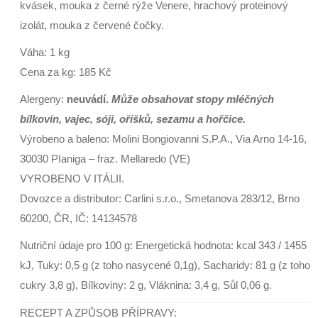
kvásek, mouka z černé rýže Venere, hrachový proteinový
izolát, mouka z červené čočky.
Váha: 1 kg
Cena za kg: 185 Kč
Alergeny:
neuvádí.
Může obsahovat stopy mléčných
bílkovin, vajec, sóji, oříšků, sezamu a hořčice.
Výrobeno a baleno: Molini Bongiovanni S.P.A., Via Arno 14-16,
30030 PIaniga – fraz. Mellaredo (VE)
VYROBENO V ITÁLII.
Dovozce a distributor: Carlini s.r.o., Smetanova 283/12, Brno
60200, ČR, IČ: 14134578
Nutriční údaje pro 100 g: Energetická hodnota: kcal 343 / 1455
kJ, Tuky: 0,5 g (z toho nasycené 0,1g), Sacharidy: 81 g (z toho
cukry 3,8 g), Bílkoviny: 2 g, Vláknina: 3,4 g, Sůl 0,06 g.
RECEPT A ZPŮSOB PŘÍPRAVY: