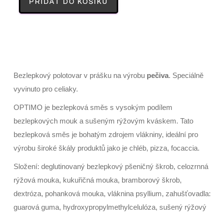
PŘIDAT DO KOŠÍKU
Bezlepkový polotovar v prášku na výrobu
pečiva
. Speciálně
vyvinuto pro celiaky.
OPTIMO je bezlepková směs s vysokým podílem
bezlepkových mouk a sušeným rýžovým kváskem. Tato
bezlepková směs je bohatým zdrojem vlákniny, ideální pro
výrobu široké škály produktů jako je chléb, pizza, focaccia.
Složení: deglutinovaný bezlepkový pšeničný škrob, celozrnná
rýžová mouka, kukuřičná mouka, bramborový škrob,
dextróza, pohanková mouka, vláknina psyllium, zahušťovadla:
guarová guma, hydroxypropylmethylcelulóza, sušený rýžový