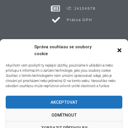
IČ: 14134578
Plátce DPH
Náš
Správa souhlasu se soubory
cookie
Business
Důležité
Abychom vám poskytli ty nejlepší zážitky, používáme k ukládání a/nebo
přístupu k informacím o zařízení technologie, jako jsou soubory cookie.
Kontaktní
Odkazy
Souhlas s těmito technologiemi nám umožní zpracovávat údaje, jako je
Carlini
Formulář
chování při procházení nebo jedinečná ID na tomto webu. Nesouhlas nebo
odvolání souhlasu může nepříznivě ovlivnit určité vlastnosti a funkce.
Živá Mouka
AKCEPTOVAT
Kdo Za Tím
Zásady ochrany osobních údajů
Obchodní podmínky
Doprava a platba
Stojí
ODMÍTNOUT
ZOBRAZIT PŘEDVOLBY