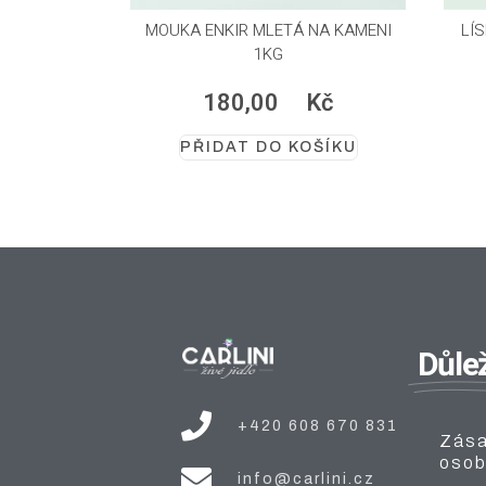
MOUKA ENKIR MLETÁ NA KAMENI
LÍ
1KG
180,00
Kč
PŘIDAT DO KOŠÍKU
Důlež
+420 608 670 831
Zása
osob
info@carlini.cz