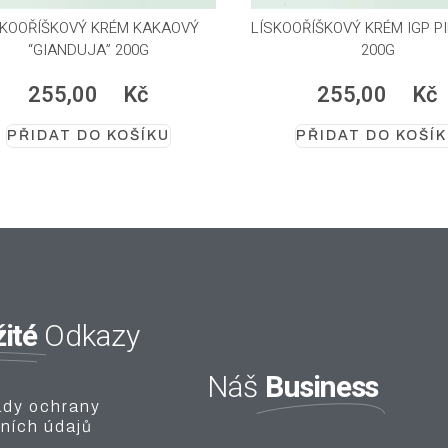
SKOOŘÍŠKOVÝ KRÉM KAKAOVÝ
LÍSKOOŘÍŠKOVÝ KRÉM IGP P
“GIANDUJA” 200G
200G
255,00
Kč
255,00
Kč
PŘIDAT DO KOŠÍKU
PŘIDAT DO KOŠÍ
ité
Odkazy
Business
Náš
dy ochrany
ních údajů