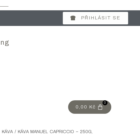
PŘIHLÁSIT SE
ing
0
0,00
Kč
/
KÁVA
/ KÁVA MANUEL CAPRICCIO – 250G,