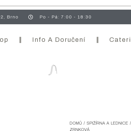
2, Brno
Po - Pá: 7:00 - 18:30
op
Info A Doručení
Cater
DOMŮ
/
SPIŽÍRNA A LEDNICE
ZRNKOVÁ