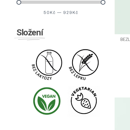
50
Kč
—
929
Kč
Složení
BEZ