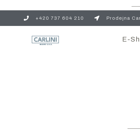
+420 737 604 210
Prodejna Car
E-S