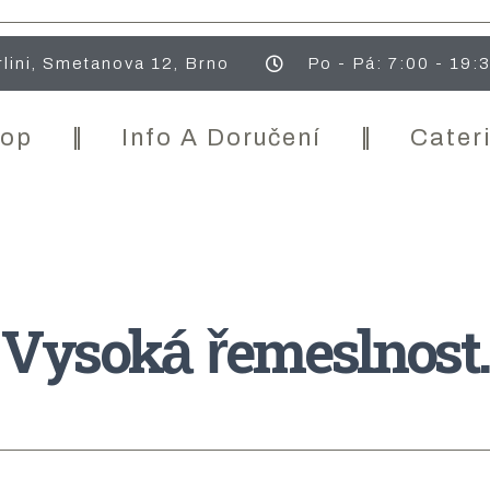
lini, Smetanova 12, Brno
Po - Pá: 7:00 - 19:
hop
Info A Doručení
Cater
Vysoká řemeslnost.