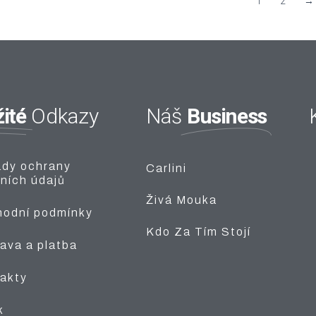
1
2
→
ité
Business
Odkazy
Náš
dy ochrany
Carlini
ních údajů
Živá Mouka
odní podmínky
Kdo Za Tím Stojí
ava a platba
akty
k