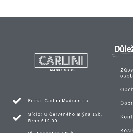
Důlež
Zása
osob
Obch
Firma: Carlini Madre s.r.o.
Dopr
Sídlo: U Červeného mlýna 12b,
Kont
Brno 612 00
Koší